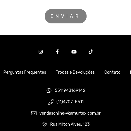
Perguntas Frequentes
Trocas e Devoluções
Contato
5511943169142
(11)4707-5511
vendasonline@kamurtex.com.br
Rua Milton Alves, 123