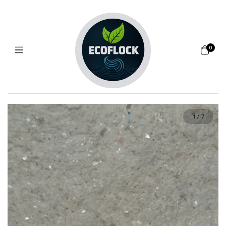
0
1
/
7