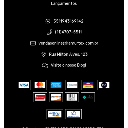
Lançamentos
5511943169142
(11)4707-5511
vendasonline@kamurtex.com.br
Rua Milton Alves, 123
Visite o nosso Blog!